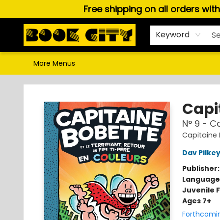
Free shipping on all orders wit
Home
Browse
About Us
Gift Cards
Staff Picks
Puzzles, Games & Stationery
Audiobooks
Careers
Keyword
More Menus
Book City In the Beach
Capi
N° 9 - Ca
Capitaine
Dav Pilke
Publisher
Language
Juvenile F
Ages 7+
Forthcomi