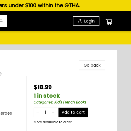
ders under $100 within the GTHA.
Login
Go back
e
$18.99
1 in stock
Categories
:
Kid's French Books
Add to cart
heroes
More available to order