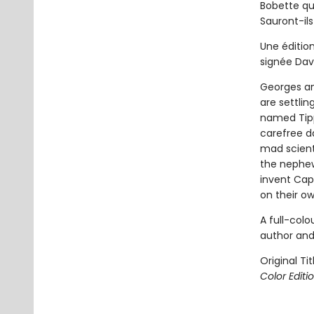
Bobette qu
Sauront-ils
Une éditio
signée Dav 
Georges an
are settlin
named Tippy
carefree d
mad scienti
the nephew
invent Capi
on their o
A full-colo
author and 
Original Tit
Color Editi