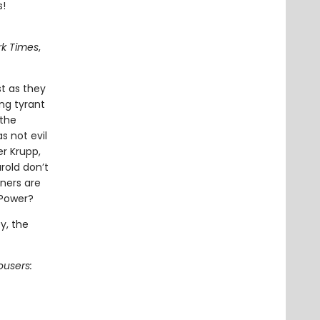
s!
k Times
,
t as they
ing tyrant
 the
s not evil
er Krupp,
rold don’t
tners are
 Power?
y, the
ousers: