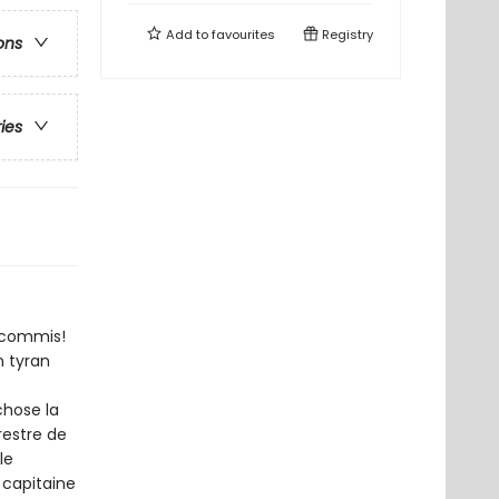
Add to
favourites
Registry
ons
ries
s commis!
n tyran
chose la
restre de
le
 capitaine