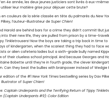
’en 4e année, les deux jeunes justiciers sont livrés à eux-même
 utiliser leur matière grise pour déjouer cette brute?
n en couleurs de la série classée en tête du palmarès du
New Yor
Pilkey, l’auteur-illustrateur de
Super Chien!
d Harold are behind bars for a crime they didn’t commit! But jus
g into their new life, they are pulled from prison by a time-travel
 Tinkletrousers! Now the boys are taking a trip back in time to
ays of kindergarten, when the scariest thing they had to face wa
sts or alien cafeteria ladies but a sixth-grade bully named Kipp
 of their clueless school principal. And because Georges and Ha
taine Bobette until they’re in fourth grade, the clever kindergar
wn. Can they beat the bullies with brainpower instead of Wedgie
ur edition of the #1
New York Times
bestselling series by Dav Pilke
illustrator of
Super Chien!
le:
Captain Underpants and the Terrifying Return of Tippy Tinkletr
on (Captain Underpants #9): Color Edition