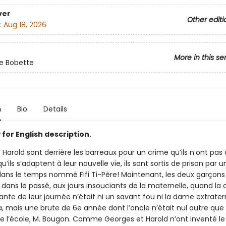
ver
Other editi
:
Aug 18, 2026
More in this se
e Bobette
n
Bio
Details
for English description.
 Harold sont derrière les barreaux pour un crime qu’ils n’ont pa
qu’ils s’adaptent à leur nouvelle vie, ils sont sortis de prison par u
ans le temps nommé Fifi Ti-Père! Maintenant, les deux garçons
dans le passé, aux jours insouciants de la maternelle, quand la 
ante de leur journée n’était ni un savant fou ni la dame extrater
a, mais une brute de 6e année dont l’oncle n’était nul autre que 
de l’école, M. Bougon. Comme Georges et Harold n’ont inventé le