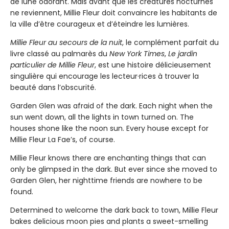
de lune odorant. Mais avant que les créatures nocturnes
ne reviennent, Millie Fleur doit convaincre les habitants de
la ville d’être courageux et d’éteindre les lumières.
Millie Fleur au secours de la nuit
, le complément parfait du
livre classé au palmarès du
New York Times
,
Le jardin
particulier de Millie Fleur
, est une histoire délicieusement
singulière qui encourage les lecteur·rices à trouver la
beauté dans l’obscurité.
Garden Glen was afraid of the dark. Each night when the
sun went down, all the lights in town turned on. The
houses shone like the noon sun. Every house except for
Millie Fleur La Fae’s, of course.
Millie Fleur knows there are enchanting things that can
only be glimpsed in the dark. But ever since she moved to
Garden Glen, her nighttime friends are nowhere to be
found.
Determined to welcome the dark back to town, Millie Fleur
bakes delicious moon pies and plants a sweet-smelling